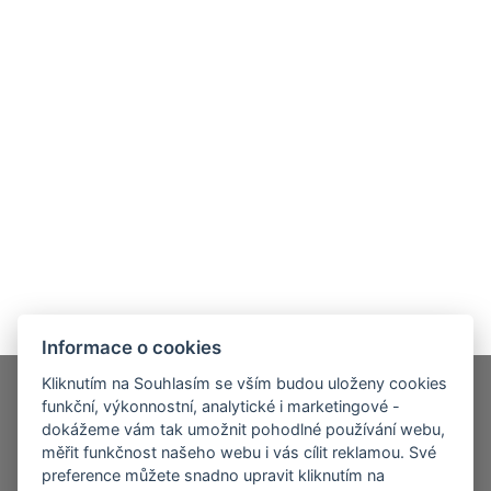
Informace o cookies
Kliknutím na Souhlasím se vším budou uloženy cookies
funkční, výkonnostní, analytické i marketingové -
dokážeme vám tak umožnit pohodlné používání webu,
© 2026, DM CARGO PRAHA s.r.o. – všechna práva
měřit funkčnost našeho webu i vás cílit reklamou. Své
preference můžete snadno upravit kliknutím na
vyhrazena