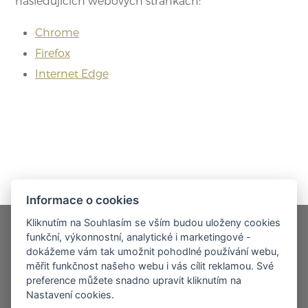
následujících webových stránkách:
Chrome
Firefox
Internet Edge
Informace o cookies
Kliknutím na Souhlasím se vším budou uloženy cookies
funkční, výkonnostní, analytické i marketingové -
dokážeme vám tak umožnit pohodlné používání webu,
© 2026, DM CARGO PRAHA s.r.o. – všechna práva
měřit funkčnost našeho webu i vás cílit reklamou. Své
preference můžete snadno upravit kliknutím na
vyhrazena
Nastavení cookies.